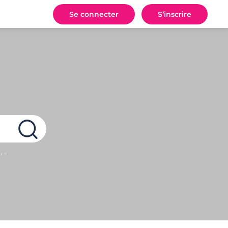
Se connecter
S’inscrire
, …