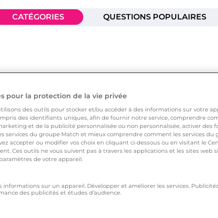
CATÉGORIES
QUESTIONS POPULAIRES
 pour la protection de la vie privée
ilisons des outils pour stocker et/ou accéder à des informations sur votre appa
pris des identifiants uniques, afin de fournir notre service, comprendre comm
arketing et de la publicité personnalisée ou non personnalisée, activer des fo
 services du groupe Match et mieux comprendre comment les services du g
ez accepter ou modifier vos choix en cliquant ci-dessous ou en visitant le Ce
eractions
nt. Ces outils ne vous suivent pas à travers les applications et les sites web
 paramètres de votre appareil.
s informations sur un appareil. Développer et améliorer les services. Publici
mance des publicités et études d’audience.