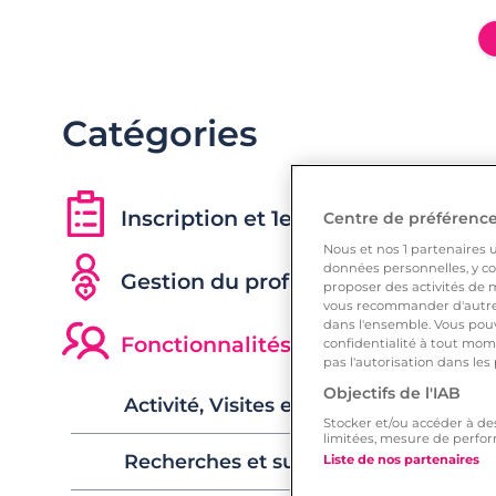
Catégories
Inscription et 1ers pas
Centre de préférences
Nous et nos
1
partenaires ut
données personnelles, y com
Gestion du profil
proposer des activités de m
vous recommander d'autres
dans l'ensemble. Vous pouv
Fonctionnalités, Recherches & Int
confidentialité à tout mome
pas l'autorisation dans les
Objectifs de l'IAB
Activité, Visites et Likes
Stocker et/ou accéder à de
limitées, mesure de perfor
Recherches et suggestions
Liste de nos partenaires