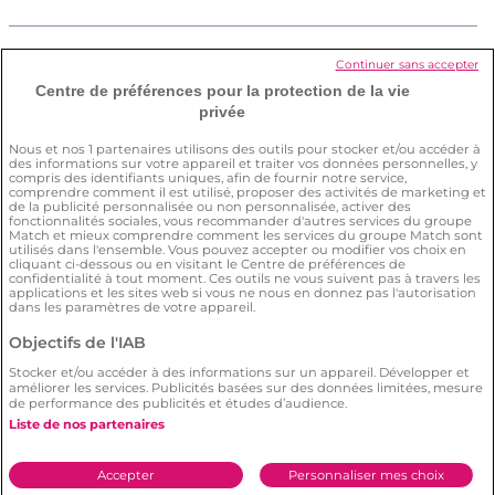
Comment supprimer mon compte ?
Continuer sans accepter
Centre de préférences pour la protection de la vie
privée
Comment s’assurer de ma sécurité sur
Nous et nos
1
partenaires utilisons des outils pour stocker et/ou accéder à
des informations sur votre appareil et traiter vos données personnelles, y
le site ?
compris des identifiants uniques, afin de fournir notre service,
comprendre comment il est utilisé, proposer des activités de marketing et
de la publicité personnalisée ou non personnalisée, activer des
fonctionnalités sociales, vous recommander d'autres services du groupe
Match et mieux comprendre comment les services du groupe Match sont
utilisés dans l'ensemble. Vous pouvez accepter ou modifier vos choix en
cliquant ci-dessous ou en visitant le Centre de préférences de
confidentialité à tout moment. Ces outils ne vous suivent pas à travers les
applications et les sites web si vous ne nous en donnez pas l'autorisation
dans les paramètres de votre appareil.
Conditions générales
Politique de confidentialité
Objectifs de l'IAB
Charte d’utilisation des cookies
Stocker et/ou accéder à des informations sur un appareil. Développer et
Signaler un contenu illégal
améliorer les services. Publicités basées sur des données limitées, mesure
de performance des publicités et études d’audience.
© 2026 by
Meetic
.
Liste de nos partenaires
Accepter
Personnaliser mes choix