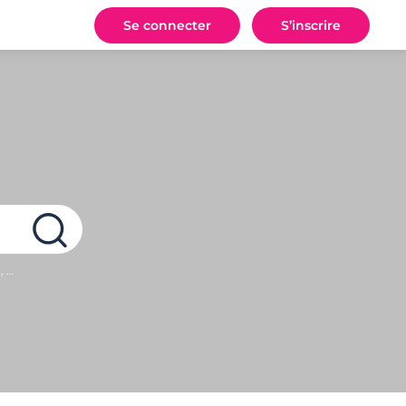
Se connecter
S’inscrire
, …