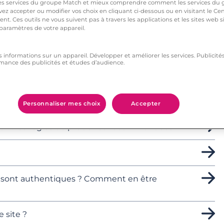
 services du groupe Match et mieux comprendre comment les services du g
ez accepter ou modifier vos choix en cliquant ci-dessous ou en visitant le Ce
nt. Ces outils ne vous suivent pas à travers les applications et les sites web
 paramètres de votre appareil.
s informations sur un appareil. Développer et améliorer les services. Publici
mance des publicités et études d’audience.
omment le signaler ?
rise de décision individuelle automatisée ?
Personnaliser mes choix
Accepter
s sont les règles de prudence recommandées ?
ls sont authentiques ? Comment en être
 site ?