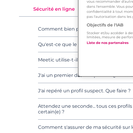
vous recommander d'autres
dans l'ensemble. Vous pouv
Sécurité en ligne
confidentialité à tout mome
pas l'autorisation dans les
Objectifs de l'IAB
Comment bien protéger mon profil ?
Stocker et/ou accéder à de
limitées, mesure de perfor
Liste de nos partenaires
Qu'est-ce que le cyberharcèlement et c
Meetic utilise-t-il le profilage et à la p
J'ai un premier date de prévu ! Quelle
J'ai repéré un profil suspect. Que faire ?
Attendez une seconde... tous ces profi
certain(e) ?
Comment s'assurer de ma sécurité sur le