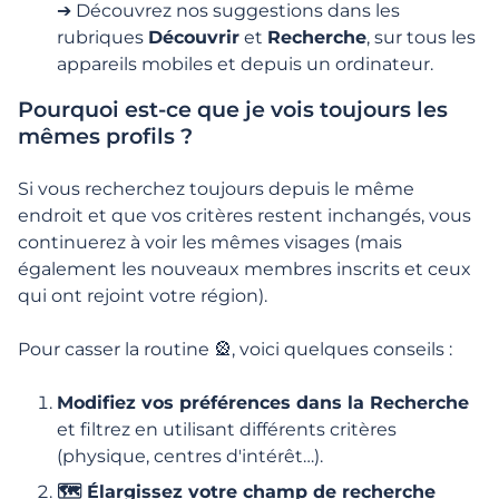
➔ Découvrez nos suggestions dans les
ne me correspondent pas ?
rubriques
Découvrir
et
Recherche
, sur tous les
appareils mobiles et depuis un ordinateur.
Comment la recherche fonctionne-t-elle ?
Pourquoi est-ce que je vois toujours les
mêmes profils ?
Que sont les Highlights ?
Si vous recherchez toujours depuis le même
Messages et Interactions
endroit et que vos critères restent inchangés, vous
continuerez à voir les mêmes visages (mais
Events - IRL
également les nouveaux membres inscrits et ceux
qui ont rejoint votre région).
Events - Live Coaching
Pour casser la routine 🎡, voici quelques conseils :
Modifiez vos préférences dans la Recherche
Abonnement et Fonctionnalités
payantes
et filtrez en utilisant différents critères
(physique, centres d'intérêt…).
Sureté
🗺️ Élargissez votre champ de recherche