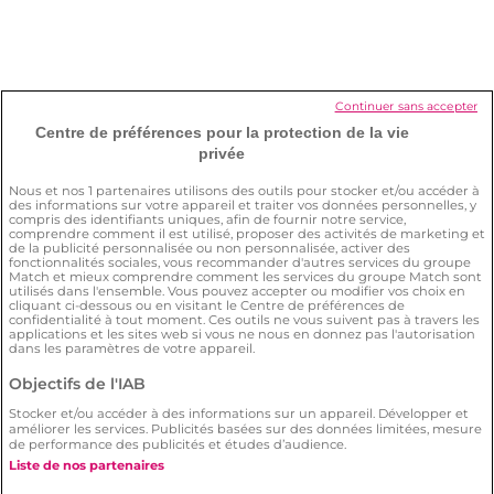
Je veux arrêter mon abonnement.
Comment faire ?
Comment supprimer mon compte ?
Continuer sans accepter
Centre de préférences pour la protection de la vie
privée
Comment s’assurer de ma sécurité sur
Nous et nos
1
partenaires utilisons des outils pour stocker et/ou accéder à
des informations sur votre appareil et traiter vos données personnelles, y
le site ?
compris des identifiants uniques, afin de fournir notre service,
comprendre comment il est utilisé, proposer des activités de marketing et
de la publicité personnalisée ou non personnalisée, activer des
fonctionnalités sociales, vous recommander d'autres services du groupe
Match et mieux comprendre comment les services du groupe Match sont
utilisés dans l'ensemble. Vous pouvez accepter ou modifier vos choix en
cliquant ci-dessous ou en visitant le Centre de préférences de
confidentialité à tout moment. Ces outils ne vous suivent pas à travers les
applications et les sites web si vous ne nous en donnez pas l'autorisation
dans les paramètres de votre appareil.
Conditions générales
Politique de confidentialité
Objectifs de l'IAB
Charte d’utilisation des cookies
Stocker et/ou accéder à des informations sur un appareil. Développer et
Signaler un contenu illégal
améliorer les services. Publicités basées sur des données limitées, mesure
de performance des publicités et études d’audience.
© 2026 by
Meetic
.
Liste de nos partenaires