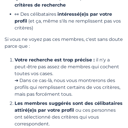
Inscription et 1ers pas
critères de recherche
👀 Des célibataires
intéressé(e)s par votre
Gestion du profil
profil
(et ça, même s'ils ne remplissent pas vos
critères)
Fonctionnalités, Recherches &
Interactions
Si vous ne voyez pas ces membres, c'est sans doute
parce que :
Activité, Visites et Likes
Votre recherche est trop précise :
il n'y a
peut-être pas assez de membres qui cochent
Recherches et suggestions
toutes vos cases.
➔ Dans ce cas-là, nous vous montrerons des
Comment trouver les célibataires qui sont
profils qui remplissent certains de vos critères,
connecté(e)s en même temps que moi ?
mais pas forcément tous.
Que signifie le rond vert ?
Les membres suggérés sont des célibataires
attiré(e)s par votre profil
ou ces personnes
Qu'est-ce que le Découvrir ?
ont sélectionné des critères qui vous
correspondent.
Pourquoi les profils que vous me montrez