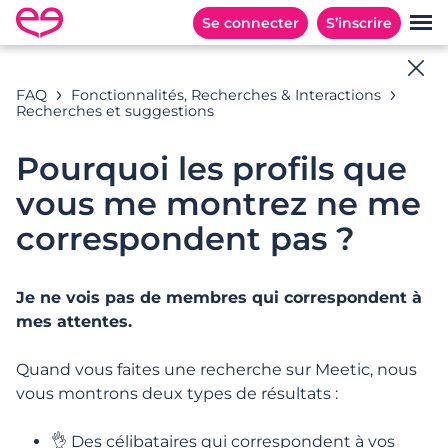
Se connecter
S’inscrire
Aide en ligne
FAQ
Fonctionnalités, Recherches & Interactions
Recherches et suggestions
Toutes les réponses à vos questions
Pourquoi les profils que
vous me montrez ne me
Exemples de recherches : « Abonnement », «
correspondent pas ?
Adresses E-mail », « Inscription », …
Je ne vois pas de membres qui correspondent à
mes attentes.
CATÉGORIES
QUESTIONS POPULAIRES
Quand vous faites une recherche sur Meetic, nous
Catégories
vous montrons deux types de résultats :
👌 Des célibataires qui correspondent à vos