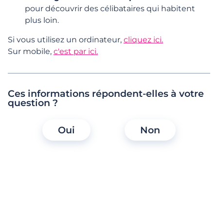
pour découvrir des célibataires qui habitent
plus loin.
Accessibilité
Si vous utilisez un ordinateur,
cliquez ici.
Sur mobile,
c'est par ici.
Questions Populaires
Ces informations répondent-elles à votre
question ?
Pourquoi prendre un abonnement
Oui
Non
Meetic ?
Quelles fonctionnalités Meetic je peux
utiliser sans prendre d’abonnement ?