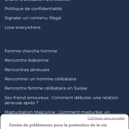
Politique de confidentialité
Signaler un contenu illégal
Love everywhere
Femme cherche homme
Rencontre lesbienne
Rencontres sérieuses
Rencontrer un homme célibataire
Rencontre femme célibataire en Suisse
Sex friend amoureux : Comment débuter une relation
sérieuse après ?
Masturbation Masculine : Comment masturber un
homme ?
Continuer sans accepter
Centre de préférences pour la protection de la vie
Comment faire pour rencontrer de nouvelles personnes