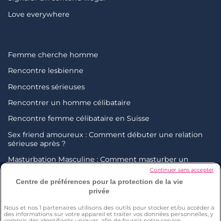
Love everywhere
Femme cherche homme
Rencontre lesbienne
Rencontres sérieuses
Rencontrer un homme célibataire
Rencontre femme célibataire en Suisse
Sex friend amoureux : Comment débuter une relation
sérieuse après ?
Masturbation Masculine : Comment masturber un
homme ?
Continuer sans accepter
Centre de préférences pour la protection de la vie
Comment faire pour rencontrer de nouvelles personnes
privée
?
Nous et nos
1
partenaires utilisons des outils pour stocker et/ou accéder à
Partagez un tête-à-tête en vidéo
des informations sur votre appareil et traiter vos données personnelles, y
compris des identifiants uniques, afin de fournir notre service,