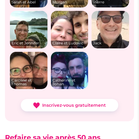
Sarah et Abel
Morgan
Pierre
Eric et Jennifer
Claire et Ludovic
Jack
Caroline et
Catherine et
Thomas
Johan
Inscrivez-vous gratuitement
Refaire sa vie après 50 ans