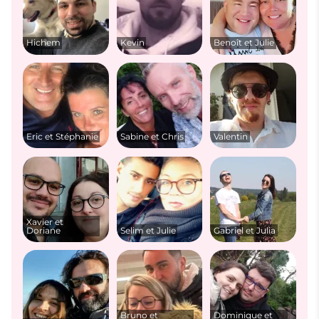
Hichem
Kevin
Benoît et Julie
Eric et Stéphanie
Sabine et Chris
Valentin
Xavier et
Doriane
Selim et Julie
Gabriel et Julia
Bruno et
Dominique et